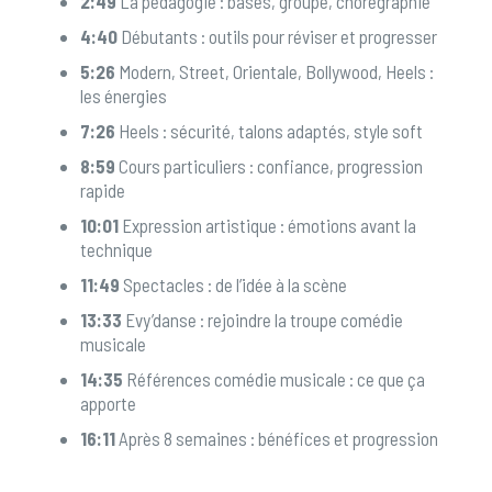
2:49
La pédagogie : bases, groupe, chorégraphie
4:40
Débutants : outils pour réviser et progresser
5:26
Modern, Street, Orientale, Bollywood, Heels :
les énergies
7:26
Heels : sécurité, talons adaptés, style soft
8:59
Cours particuliers : confiance, progression
rapide
10:01
Expression artistique : émotions avant la
technique
11:49
Spectacles : de l’idée à la scène
13:33
Evy’danse : rejoindre la troupe comédie
musicale
14:35
Références comédie musicale : ce que ça
apporte
16:11
Après 8 semaines : bénéfices et progression