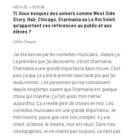
400:14:35 –> 00:16:06
11. Vous évoquez des univers comme West Side
Story, Hair, Chicago, Starmania ou Le Roi Soleil.
qu’apportent ces références au public et aux
élèves ?
Céline Choquet :
J’ai été bercée par les comédies musicales. J’adore ça.
La première que j’ai découverte, c’était Starmania.
Starmania a une grande importance dans ma vie. C’est
pour ça que ça a été le premier spectacle pro que j’ai
voulu monter. Les personnes qui me connaissent
depuis longtemps savent que Starmania est quelque
chose qui m’anime. Ça fait aussi mon métier
aujourd’hui. Ça a révélé plein de choses en moi. Les
comédies musicales ont une grande importance. Je
m’en nourris, parce que c’est très complet. Il y a le
chant, la danse, le théâtre, tout est réuni. Dans mes
chorégraphies, on ne chante pas toujours, ce n’est pas