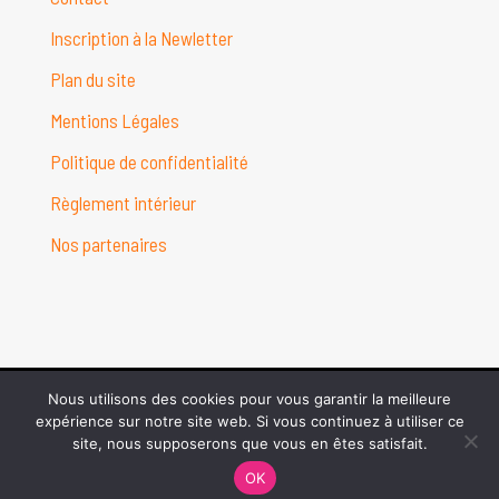
Inscription à la Newletter
Plan du site
Mentions Légales
Politique de confidentialité
Règlement intérieur
Nos partenaires
Nous utilisons des cookies pour vous garantir la meilleure
© Danceline Poissy Center 2026 - Conception web :
Studio
expérience sur notre site web. Si vous continuez à utiliser ce
GforCréa
site, nous supposerons que vous en êtes satisfait.
OK